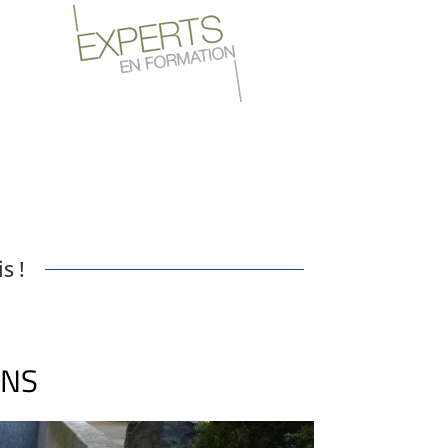
s !
ONS