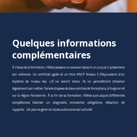
Quelques informations
complémentaires
À l’issue de la formation, l’élève passera un examen devant un jury où il présentera
son mémoire. Un certificat agrée et un titre RNCP Niveau 5 (l’équivalent d’un
diplôme de niveau bac +2) lui seront remis. Ils lui permettront d’exercer
légalement son métier. Sonelo dispose de deux centres de formations, à Avignon et
sur la région Parisienne. À la fin de sa formation, l’élève aura acquis différentes
compétences (réaliser un diagnostic immobilier obligatoire, rédaction de
rapports…) et pourra gérer en toute autonomie son activité.