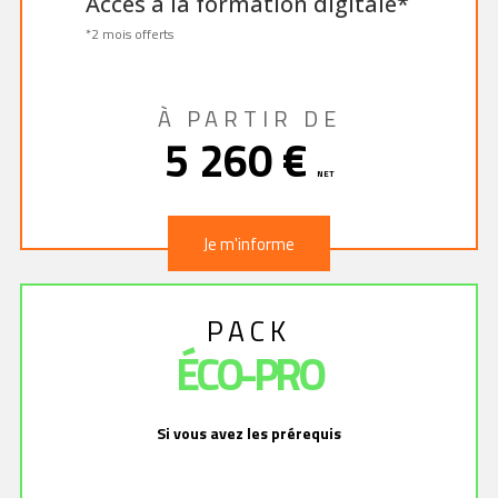
Accès à la formation digitale*
*2 mois offerts
À PARTIR DE
5 260 €
NET
Je m'informe
Je m'informe
PACK
ÉCO-PRO
Si vous avez les prérequis