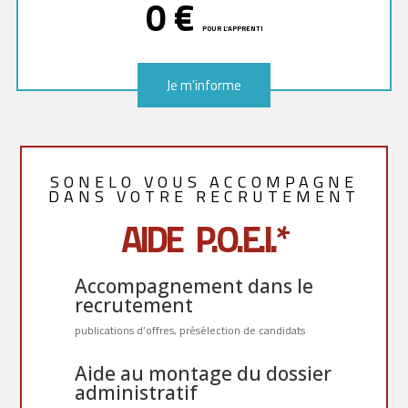
0 €
POUR L’APPRENTI
Je m'informe
Je m'informe
SONELO VOUS ACCOMPAGNE
DANS VOTRE RECRUTEMENT
AIDE P.O.E.I.*
Accompagnement dans le
recrutement
publications d’offres, présélection de candidats
Aide au montage du dossier
administratif