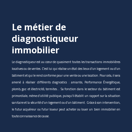
Le métier de
diagnostiqueur
immobilier
Le diagnostiqueur est au cœur de quasiment toutes les transactions immobilières
locatives ou de ventes. C’est lui qui réalise un état des lieux d’un logement ou d’un
bâtiment et qui le rend conforme pour une vente ou une location. Pour cela, il sera
amené à réaliser différents diagnostics : amiante, Performance Énergétique,
plomb, gaz et électricité, termites… Sa fonction dans le secteur du bâtiment est
primordiale, même d’utilité publique, puisqu’il établit un rapport sur la situation
sanitaire et la sécurité d’un logement ou d’un bâtiment. Grâce à son intervention,
le futur acquéreur ou futur loueur peut acheter ou louer un bien immobilier en
toute connaissance de cause.