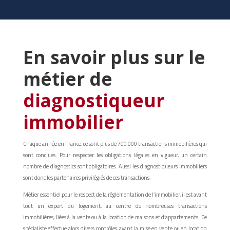
En savoir plus sur le
métier de
diagnostiqueur
immobilier
Chaque année en France, ce sont plus de 700 000 transactions immobilières qui
sont conclues. Pour respecter les obligations légales en vigueur, un certain
nombre de diagnostics sont obligatoires. Aussi les diagnostiqueurs immobiliers
sont donc les partenaires privilégiés de ces transactions.
Métier essentiel pour le respect de la réglementation de l’immobilier, il est avant
tout un expert du logement, au centre de nombreuses transactions
immobilières, liées à la vente ou à la location de maisons et d’appartements. Ce
spécialiste effectue alors divers contrôles, avant la mise en vente ou en location