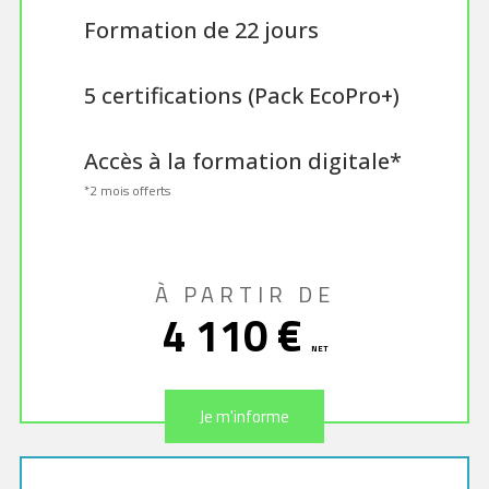
Formation de 22 jours
5 certifications (Pack EcoPro+)
Accès à la formation digitale*
*2 mois offerts
À PARTIR DE
4 110 €
NET
Je m'informe
Je m'informe