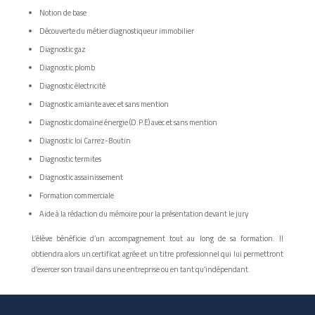
Notion de base
Découverte du métier diagnostiqueur immobilier
Diagnostic gaz
Diagnostic plomb
Diagnostic électricité
Diagnostic amiante avec et sans mention
Diagnostic domaine énergie (D.P.E) avec et sans mention
Diagnostic loi Carrez-Boutin
Diagnostic termites
Diagnostic assainissement
Formation commerciale
Aide à la rédaction du mémoire pour la présentation devant le jury
L’élève bénéficie d’un accompagnement tout au long de sa formation. Il
obtiendra alors un certificat agrée et un titre professionnel qui lui permettront
d’exercer son travail dans une entreprise ou en tant qu’indépendant.