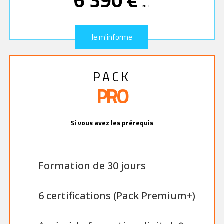
6 390 €
NET
Je m'informe
Je m'informe
PACK
PRO
Si vous avez les prérequis
Formation de 30 jours
6 certifications (Pack Premium+)