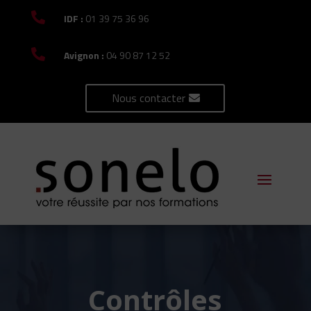

IDF :
01 39 75 36 96

Avignon :
04 90 87 12 52
Nous contacter
Contrôles