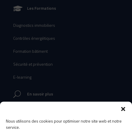

Les Formations
Diagnostics immobiliers
Contrôles énergétiques
Formation bâtiment
Sécurité et prévention
E-learning
U
En savoir plus
Les formateurs
Nous utilisons des cookies pour optimiser notre site web et notre
S’inscrire
service.