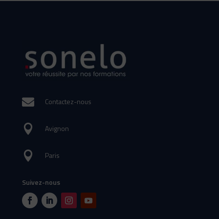

Contactez-nous

Avignon

Paris
Suivez-nous