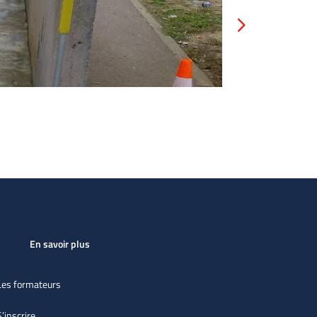
Formation tu
En savoir plus
Les formateurs
S’inscrire