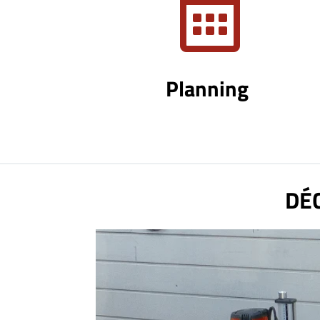

Planning
DÉ