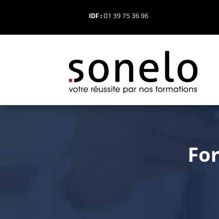
IDF :
01 39 75 36 96
Fo