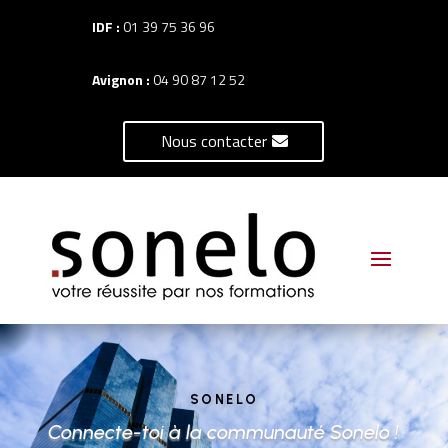
IDF :
01 39 75 36 96
Avignon :
04 90 87 12 52
Nous contacter
SONELO
Connecte-toi à la communauté Sonelo !